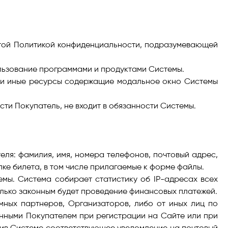
ятой Политикой конфиденциальности, подразумевающей
льзование программами и продуктами Системы.
я и иные ресурсы содержащие модальное окно Системы
и Покупатель, не входит в обязанности Системы.
ля: фамилия, имя, номера телефонов, почтовый адрес,
е билета, в том числе прилагаемые к форме файлы.
мы. Система собирает статистику об IP-адресах всех
олько законным будет проведение финансовых платежей.
мных партнеров, Организаторов, либо от иных лиц по
анными Покупателем при регистрации на Сайте или при
вив Системе соответствующее уведомление на почтовый