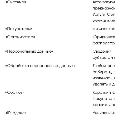
«Система»
Автоматиз
предназна
Услуги Ор
www.unicor
«Покупатель»
физическое
«Организатор»
Юридическ
распростра
«Персональные данные»
Сведения,
субъектом 
«Обработка персональных данных»
Любая опер
собирать, 
извлекать,
удалять и 
«Cookies»
Короткий ф
Покупател
хранится н
«IP-адрес»
Уникальный