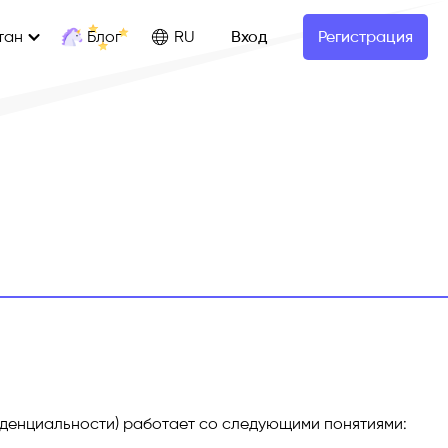
Блог
тан
RU
Вход
Регистрация
денциальности) работает со следующими понятиями: