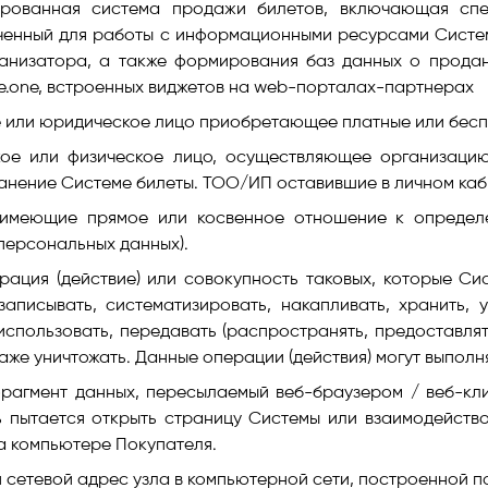
ированная система продажи билетов, включающая спе
ченный для работы с информационными ресурсами Систем
ганизатора, а также формирования баз данных о продан
e.one, встроенных виджетов на web-порталах-партнерах
 или юридическое лицо приобретающее платные или беспл
ое или физическое лицо, осуществляющее организаци
нение Системе билеты. ТОО/ИП оставившие в личном ка
 имеющие прямое или косвенное отношение к определ
персональных данных).
ация (действие) или совокупность таковых, которые Си
записывать, систематизировать, накапливать, хранить, 
 использовать, передавать (распространять, предоставлять
даже уничтожать. Данные операции (действия) могут выполня
рагмент данных, пересылаемый веб-браузером / веб-кли
ь пытается открыть страницу Системы или взаимодейств
а компьютере Покупателя.
 сетевой адрес узла в компьютерной сети, построенной по