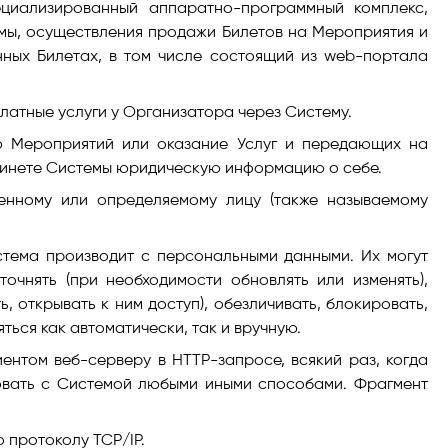
циализированный аппаратно-программный комплекс,
ы, осуществления продажи Билетов на Мероприятия и
ных Билетах, в том числе состоящий из web-портала
атные услуги у Организатора через Систему.
ю Мероприятий или оказание Услуг и передающих на
бинете Системы юридическую информацию о себе.
енному или определяемому лицу (также называемому
стема производит с персональными данными. Их могут
уточнять (при необходимости обновлять или изменять),
, открывать к ним доступ), обезличивать, блокировать,
ться как автоматически, так и вручную.
ентом веб-серверу в HTTP-запросе, всякий раз, когда
овать с Системой любыми иными способами. Фрагмент
 протоколу TCP/IP.