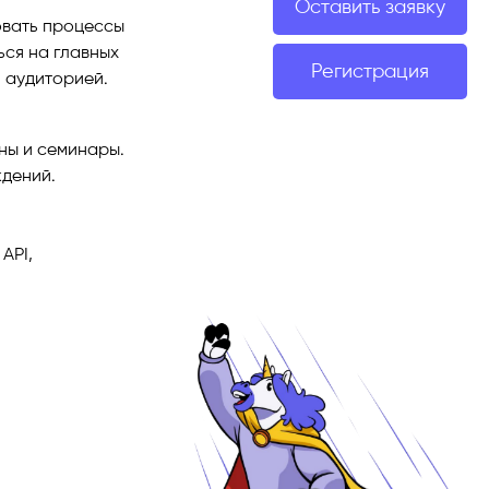
Оставить заявку
овать процессы
ся на главных
Регистрация
 аудиторией.
ны и семинары.
ждений.
API,