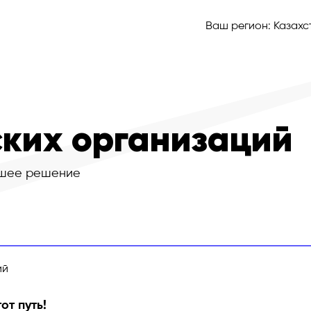
Ваш регион:
Казахс
ких организаций
шее решение
ий
от путь!