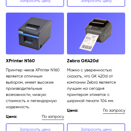
Запросить цену
Запросить цену
XPrinter N160
Zebra GK420d
Принтер чеков XPrinter N160
Можно с уверенностью
является отличным
сказать, что GK 420d от
выбором, имеет высокие
компании Zebra является
производительные
лучшим на сегодня
возможности, низкую
принтером этикеток с
стоимость и легендарную
шириной печати 104 мм.
надежность.
По запросу
Цена:
По запросу
Цена:
Запросить цену
Запросить цену