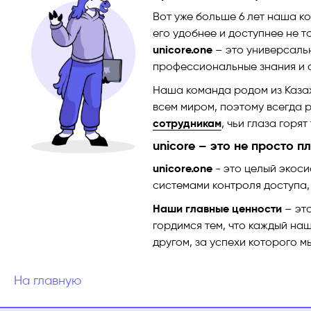
Вот уже больше 6 лет наша ко
его удобнее и доступнее не т
unicore.one
– это универсаль
профессиональные знания и 
Наша команда родом из Казах
всем миром, поэтому всегда
сотрудникам
, чьи глаза горят
unicore – это не просто п
unicore.one
- это целый экоси
системами контроля доступа,
Наши главные ценности
– это
гордимся тем, что каждый на
другом, за успехи которого мы
На главную