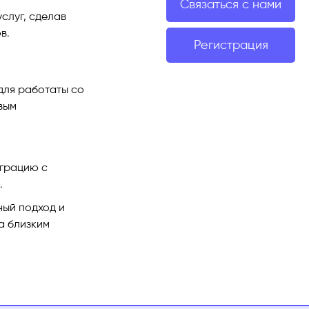
Связаться с нами
слуг, сделав
в.
Регистрация
для работаты со
вым
еграцию с
.
ный подход и
а близким