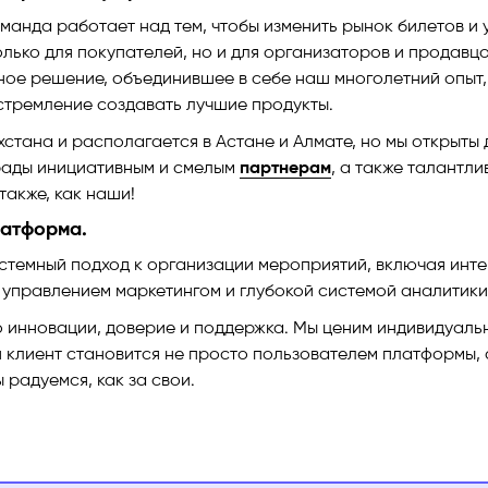
манда работает над тем, чтобы изменить рынок билетов и у
олько для покупателей, но и для организаторов и продавцо
ное решение, объединившее в себе наш многолетний опыт,
стремление создавать лучшие продукты.
стана и располагается в Астане и Алмате, но мы открыты 
 рады инициативным и смелым
партнерам
, а также талантли
 также, как наши!
латформа.
стемный подход к организации мероприятий, включая инт
 управлением маркетингом и глубокой системой аналитики
 инновации, доверие и поддержка. Мы ценим индивидуаль
ш клиент становится не просто пользователем платформы, 
 радуемся, как за свои.