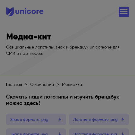
Медиа-кит
Официальные логотипы, знак и брендбук unicore.one для
СМИ и партнёров.
Главная
>
О компании
>
Медиа-кит
Скачать наши логотипы и изучить брендбук
можно здесь!
Знак в формате .png
Логотип в формате .png
Знак в формате .svg
Логотип в формате .svg