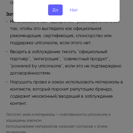
связано с работой на платформе.
Нет
Да
Запрещено:
Использовать как "одобрение": размещать логотип
так, чтобы это выглядело как официальная
рекомендация, сертификация, спонсорство или
поддержка unicore.one, если этого нет.
Вводить в заблуждение: писать "официальный
партнёр", "интеграция", "совместный продукт",
"powered by unicore.one", если это не подтверждено
договорённостями.
Нарушать права и закон: использовать материалы в
контексте, который порочит репутацию бренда,
содержит незаконный/вводящий в заблуждение
контент.
Логотип, знак и материалы — собственность unicore.one и
защищены законом.
Использование материалов означает согласие с этими
правилами.