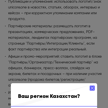
Публикации и упоминания: использовать логотип/знак
unicore.one в новостях, статьях, обзорах, интервью и
кейсах – при корректном упоминании компании или
продукта.
Партнёрские материалы: размещать логотип в
презентациях, коммерческих предложениях, PDF-
материалах, лендингах партнёрских программ, на
странице "Партнёры/Интеграции/Клиенты", если
факт партнёрства или интеграции реальный.
Афиши и промо-мероприятий: ставить логотип в блоке
"Партнёры/Организатор/Технический партнёр" на
афишах, баннерах, пресс-воллах, слайдах на
экране, билетах и посадочных – при наличии участия
unicore.one (продажа билетов/регистрации/
автоматизации).
Инструкции и обучение: использовать материалы в
Ваш регион Казахстан?
методиках, инструкциях, обучающих курсах и
внутренних документах вашей команды, когда это