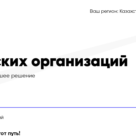
Ваш регион:
Казахс
ких организаций
шее решение
ий
от путь!