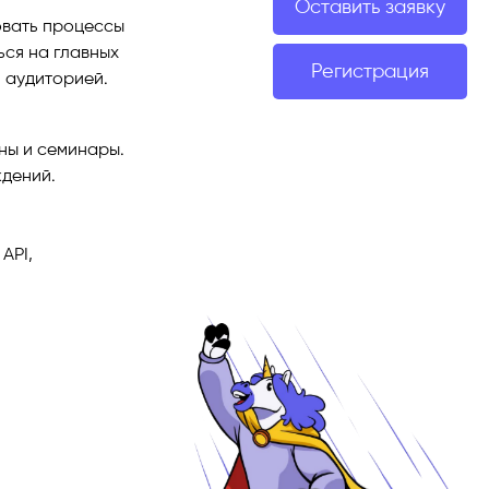
Оставить заявку
овать процессы
ся на главных
Регистрация
 аудиторией.
ны и семинары.
ждений.
API,