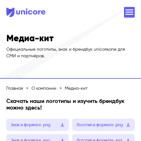
Медиа-кит
Официальные логотипы, знак и брендбук unicore.one для
СМИ и партнёров.
Главная
>
О компании
>
Медиа-кит
Скачать наши логотипы и изучить брендбук
можно здесь!
Знак в формате .png
Логотип в формате .png
Знак в формате .svg
Логотип в формате .svg