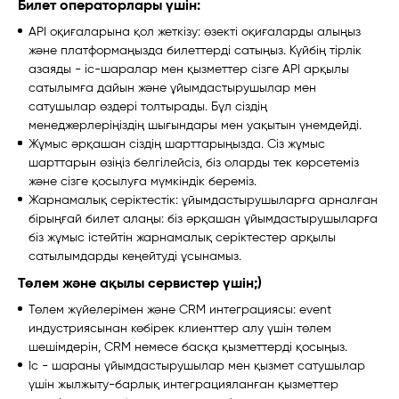
Билет операторлары үшін:
API оқиғаларына қол жеткізу: өзекті оқиғаларды алыңыз
және платформаңызда билеттерді сатыңыз. Күйбің тірлік
азаяды - іс-шаралар мен қызметтер сізге API арқылы
сатылымға дайын және ұйымдастырушылар мен
сатушылар өздері толтырады. Бұл сіздің
менеджерлеріңіздің шығындары мен уақытын үнемдейді.
Жұмыс әрқашан сіздің шарттарыңызда. Сіз жұмыс
шарттарын өзіңіз белгілейсіз, біз оларды тек көрсетеміз
және сізге қосылуға мүмкіндік береміз.
Жарнамалық серіктестік: ұйымдастырушыларға арналған
бірыңғай билет алаңы: біз әрқашан ұйымдастырушыларға
біз жұмыс істейтін жарнамалық серіктестер арқылы
сатылымдарды кеңейтуді ұсынамыз.
Төлем және ақылы сервистер үшін;)
Төлем жүйелерімен және CRM интеграциясы: event
индустриясынан көбірек клиенттер алу үшін төлем
шешімдерін, CRM немесе басқа қызметтерді қосыңыз.
Іс - шараны ұйымдастырушылар мен қызмет сатушылар
үшін жылжыту-барлық интеграцияланған қызметтер