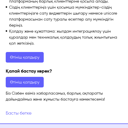
платформаның барлық клиенттеріне қосыла алады.
Сіздің клиенттеріңіз үшін қосымша мүмкіндіктер-сіздің
клиенттеріңізге сату виджеттерін шығару немесе unicore
платформасынан сату туралы есептер алу мүмкіндігін
беріңіз.
Қолдау және құжаттама: жылдам интеграциялау үшін
құралдар мен техникалық қолдаудың толық жиынтығына
қол жеткізіңіз.
Өтініш қалдыру
Қалай бастау керек?
Өтініш қалдыру
Біз Сізбен өзіміз хабарласамыз, барлық ақпаратты
дайындаймыз және жұмысты бастауға көмектесеміз!
Басты бетке