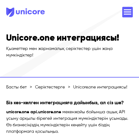
Unicore.one интеграциясы!
Қызметтер мен жарнамалық серіктестер үшін жаңа
мүмкіндіктер!
Басты бет
>
Серіктестерге
>
Unicore.one интеграциясы!
Біз кез-келген интеграцияға дайынбыз, ал сіз ше?
unicore.one
api.unicore.one
мекенжайы бойынша ашық API
ұсыну арқылы бірегей интеграция мүмкіндіктерін ұсынады.
Өз бизнесіңіздің мүмкіндіктерін кеңейту үшін біздің
платформаға қосылыңыз.