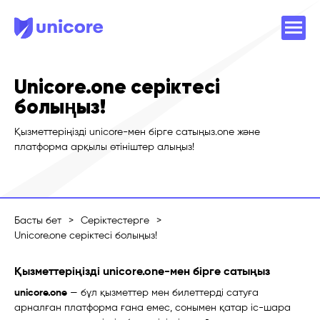
Unicore.one серіктесі
болыңыз!
Қызметтеріңізді unicore-мен бірге сатыңыз.one және
платформа арқылы өтініштер алыңыз!
Басты бет
>
Серіктестерге
>
Unicore.one серіктесі болыңыз!
Қызметтеріңізді unicore.one-мен бірге сатыңыз
unicore.one
— бұл қызметтер мен билеттерді сатуға
арналған платформа ғана емес, сонымен қатар іс-шара