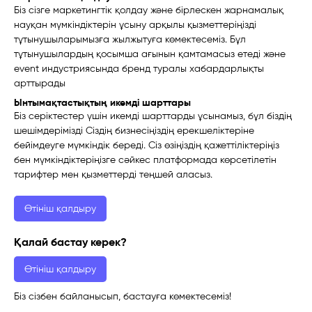
Біз сізге маркетингтік қолдау және бірлескен жарнамалық
науқан мүмкіндіктерін ұсыну арқылы қызметтеріңізді
тұтынушыларымызға жылжытуға көмектесеміз. Бұл
тұтынушылардың қосымша ағынын қамтамасыз етеді және
event индустриясында бренд туралы хабардарлықты
арттырады
Ынтымақтастықтың икемді шарттары
Біз серіктестер үшін икемді шарттарды ұсынамыз, бұл біздің
шешімдерімізді Сіздің бизнесіңіздің ерекшеліктеріне
бейімдеуге мүмкіндік береді. Сіз өзіңіздің қажеттіліктеріңіз
бен мүмкіндіктеріңізге сәйкес платформада көрсетілетін
тарифтер мен қызметтерді теңшей аласыз.
Өтініш қалдыру
Қалай бастау керек?
Өтініш қалдыру
Біз сізбен байланысып, бастауға көмектесеміз!