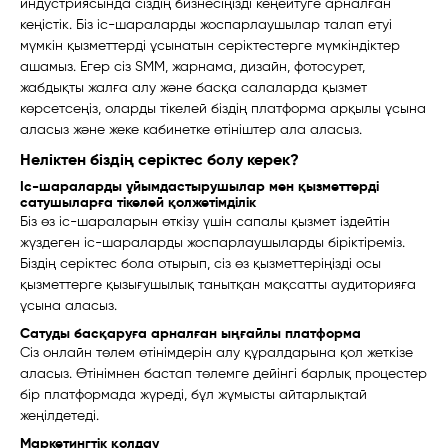
индустриясында сіздің бизнесіңізді кеңейтуге арналған
кеңістік. Біз іс-шараларды жоспарлаушылар талап етуі
мүмкін қызметтерді ұсынатын серіктестерге мүмкіндіктер
ашамыз. Егер сіз SMM, жарнама, дизайн, фотосурет,
жабдықты жалға алу және басқа салаларда қызмет
көрсетсеңіз, оларды тікелей біздің платформа арқылы ұсына
аласыз және жеке кабинетке өтініштер ала аласыз.
Неліктен біздің серіктес болу керек?
Іс-шараларды ұйымдастырушылар мен қызметтерді
сатушыларға тікелей қолжетімділік
Біз өз іс-шараларын өткізу үшін сапалы қызмет іздейтін
жүздеген іс-шараларды жоспарлаушыларды біріктіреміз.
Біздің серіктес бола отырып, сіз өз қызметтеріңізді осы
қызметтерге қызығушылық танытқан мақсатты аудиторияға
ұсына аласыз.
Сатуды басқаруға арналған ыңғайлы платформа
Сіз онлайн төлем өтінімдерін алу құралдарына қол жеткізе
аласыз. Өтінімнен бастап төлемге дейінгі барлық процестер
бір платформада жүреді, бұл жұмысты айтарлықтай
жеңілдетеді.
Маркетингтік қолдау