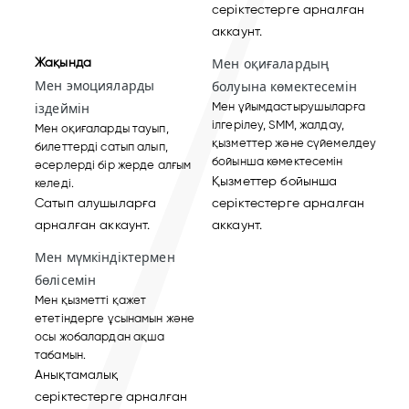
серіктестерге арналған
аккаунт.
Жақында
Мен оқиғалардың
Мен эмоцияларды
болуына көмектесемін
іздеймін
Мен ұйымдастырушыларға
ілгерілеу, SMM, жалдау,
Мен оқиғаларды тауып,
қызметтер және сүйемелдеу
билеттерді сатып алып,
бойынша көмектесемін
әсерлерді бір жерде алғым
Қызметтер бойынша
келеді.
Сатып алушыларға
серіктестерге арналған
арналған аккаунт.
аккаунт.
Мен мүмкіндіктермен
бөлісемін
Мен қызметті қажет
ететіндерге ұсынамын және
осы жобалардан ақша
табамын.
Анықтамалық
серіктестерге арналған