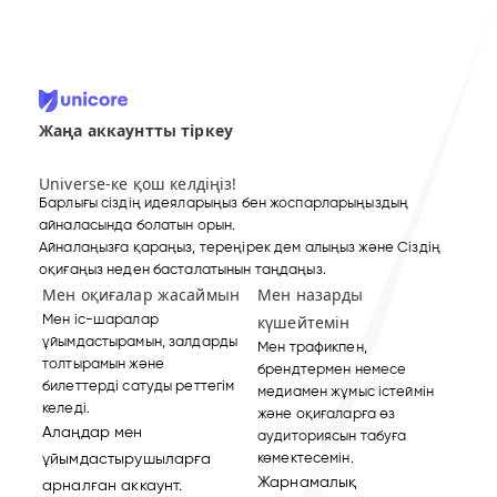
Жаңа аккаунтты тіркеу
Universe-ке қош келдіңіз!
Барлығы сіздің идеяларыңыз бен жоспарларыңыздың
айналасында болатын орын.
Айналаңызға қараңыз, тереңірек дем алыңыз және Сіздің
оқиғаңыз неден басталатынын таңдаңыз.
Мен оқиғалар жасаймын
Мен назарды
Мен іс-шаралар
күшейтемін
ұйымдастырамын, залдарды
Мен трафикпен,
толтырамын және
брендтермен немесе
билеттерді сатуды реттегім
медиамен жұмыс істеймін
келеді.
және оқиғаларға өз
Алаңдар мен
аудиториясын табуға
ұйымдастырушыларға
көмектесемін.
Жарнамалық
арналған аккаунт.